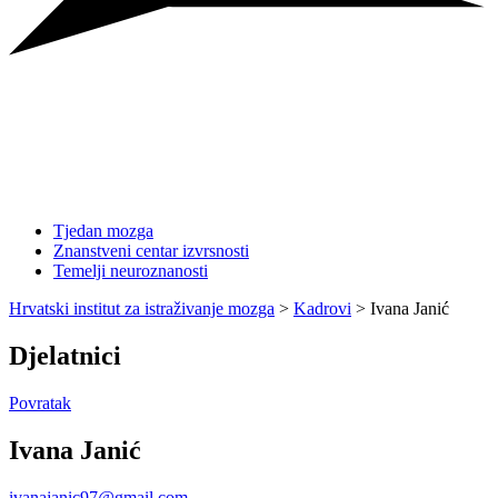
Tjedan mozga
Znanstveni centar izvrsnosti
Temelji neuroznanosti
Hrvatski institut za istraživanje mozga
>
Kadrovi
>
Ivana Janić
Djelatnici
Povratak
Ivana Janić
ivanajanic97@gmail.com