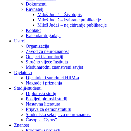
Dokumenti
Ravnatelj
Miloš Judaš – Životopis
Miloš Judaš – izabrane publikacije
Miloš Judaš – najcitiranije publikacije
Kontakt
Kalendar događaja
Ustroj
Organizacija
Zavod za neuroznanost
Odsjeci i laboratoriji
Stručno vijeće Instituta
Međunarodni znanstveni savjet
Djelatnici
Djelatnici i suradnici HIIM-a
Nagrade i priznanja
Studiji/studenti
Diplomski studij
Poslijediplomski studij
Nastavna literatura
Prijava za demonstraturu
Studentska sekcija za neuroznanost
Časopis “Gyrus”
Znanost
Programi i projekti