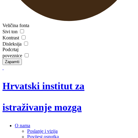
Veličina fonta
Sivi ton
Kontrast
Disleksija
Podcrtaj
poveznice
Zapamti
Hrvatski institut za
istraživanje mozga
O nama
Poslanje i vizija
Povijest osnutka