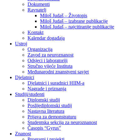
Dokumenti
Ravnatelj
Miloš Judaš – Životopis
Miloš Judaš – izabrane publikacije
Miloš Judaš – najcitiranije publikacije
Kontakt
Kalendar događaja
Ustroj
Organizacija
Zavod za neuroznanost
Odsjeci i laboratoriji
Stručno vijeće Instituta
Međunarodni znanstveni savjet
Djelatnici
Djelatnici i suradnici HIIM-a
Nagrade i priznanja
Studiji/studenti
Diplomski studij
Poslijediplomski studij
Nastavna literatura
Prijava za demonstraturu
Studentska sekcija za neuroznanost
Časopis “Gyrus”
Znanost
Programi i projekti