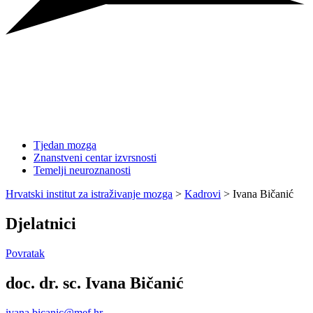
Tjedan mozga
Znanstveni centar izvrsnosti
Temelji neuroznanosti
Hrvatski institut za istraživanje mozga
>
Kadrovi
>
Ivana Bičanić
Djelatnici
Povratak
doc. dr. sc. Ivana Bičanić
ivana.bicanic@mef.hr