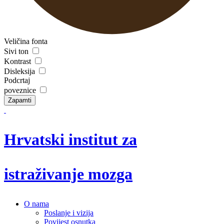
Veličina fonta
Sivi ton
Kontrast
Disleksija
Podcrtaj
poveznice
Zapamti
Hrvatski institut za
istraživanje mozga
O nama
Poslanje i vizija
Povijest osnutka