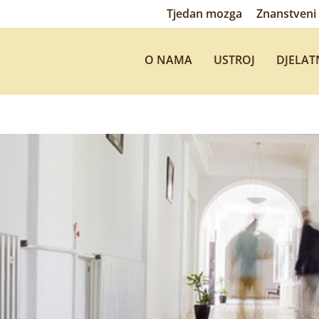
Tjedan mozga
Znanstveni 
O NAMA
USTROJ
DJELAT