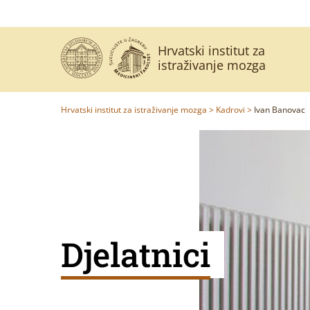
Hrvatski institut za
istraživanje mozga
Hrvatski institut za istraživanje mozga
>
Kadrovi
>
Ivan Banovac
Djelatnici