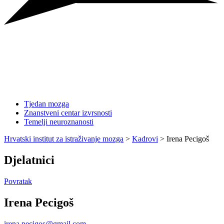
Tjedan mozga
Znanstveni centar izvrsnosti
Temelji neuroznanosti
Hrvatski institut za istraživanje mozga
>
Kadrovi
>
Irena Pecigoš
Djelatnici
Povratak
Irena Pecigoš
irena.pecigos@gmail.com