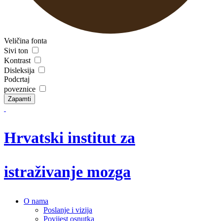
Veličina fonta
Sivi ton
Kontrast
Disleksija
Podcrtaj
poveznice
Zapamti
Hrvatski institut za
istraživanje mozga
O nama
Poslanje i vizija
Povijest osnutka