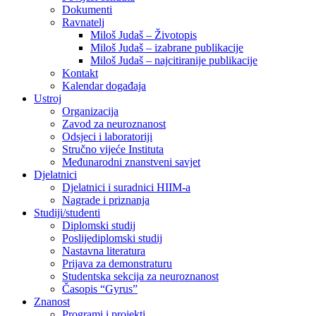
Dokumenti
Ravnatelj
Miloš Judaš – Životopis
Miloš Judaš – izabrane publikacije
Miloš Judaš – najcitiranije publikacije
Kontakt
Kalendar događaja
Ustroj
Organizacija
Zavod za neuroznanost
Odsjeci i laboratoriji
Stručno vijeće Instituta
Međunarodni znanstveni savjet
Djelatnici
Djelatnici i suradnici HIIM-a
Nagrade i priznanja
Studiji/studenti
Diplomski studij
Poslijediplomski studij
Nastavna literatura
Prijava za demonstraturu
Studentska sekcija za neuroznanost
Časopis “Gyrus”
Znanost
Programi i projekti