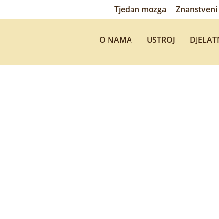
Tjedan mozga
Znanstveni 
O NAMA
USTROJ
DJELAT