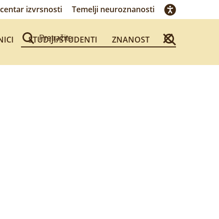
centar izvrsnosti
Temelji neuroznanosti
NICI
STUDIJI/STUDENTI
ZNANOST