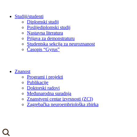
Studiji/studenti
Diplomski studij
Poslijediplomski studij
Nastavna literatura
Prijava za demonstraturu
Studentska sekcija za neuroznanost
Časopis “Gyrus”
Znanost
Programi i projekti
Publikacije
Doktorski radovi
Međunarodna suradnja
Znanstveni centar izvrsnosti (ZCI)
Zagrebačka neuroembriološka zbirka