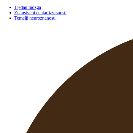
Tjedan mozga
Znanstveni centar izvrsnosti
Temelji neuroznanosti