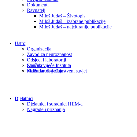
Dokumenti
Ravnatelj
Miloš Judaš – Životopis
Miloš Judaš – izabrane publikacije
Miloš Judaš – najcitiranije publikacije
Ustroj
Organizacija
Zavod za neuroznanost
Odsjeci i laboratoriji
Kontakt
Stručno vijeće Instituta
Kalendar događaja
Međunarodni znanstveni savjet
Djelatnici
Djelatnici i suradnici HIIM-a
Nagrade i priznanja