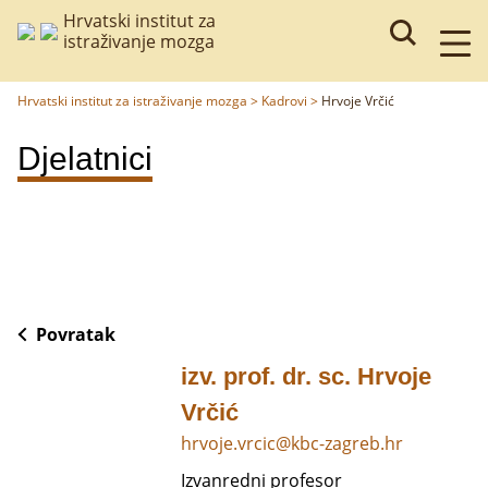
Hrvatski institut za
istraživanje mozga
Hrvatski institut za istraživanje mozga
>
Kadrovi
>
Hrvoje Vrčić
Djelatnici
Povratak
izv. prof. dr. sc. Hrvoje
Vrčić
hrvoje.vrcic@kbc-zagreb.hr
Izvanredni profesor