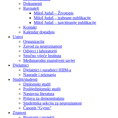
Dokumenti
Ravnatelj
Miloš Judaš – Životopis
Miloš Judaš – izabrane publikacije
Miloš Judaš – najcitiranije publikacije
Kontakt
Kalendar događaja
Ustroj
Organizacija
Zavod za neuroznanost
Odsjeci i laboratoriji
Stručno vijeće Instituta
Međunarodni znanstveni savjet
Djelatnici
Djelatnici i suradnici HIIM-a
Nagrade i priznanja
Studiji/studenti
Diplomski studij
Poslijediplomski studij
Nastavna literatura
Prijava za demonstraturu
Studentska sekcija za neuroznanost
Časopis “Gyrus”
Znanost
Programi i projekti