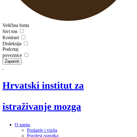
Veličina fonta
Sivi ton
Kontrast
Disleksija
Podcrtaj
poveznice
Zapamti
Hrvatski institut za
istraživanje mozga
O nama
Poslanje i vizija
Povijest osnutka