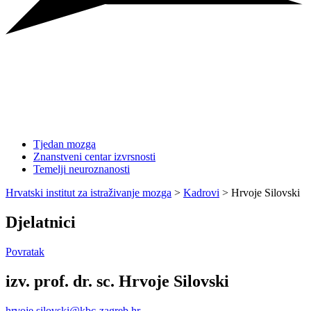
Tjedan mozga
Znanstveni centar izvrsnosti
Temelji neuroznanosti
Hrvatski institut za istraživanje mozga
>
Kadrovi
>
Hrvoje Silovski
Djelatnici
Povratak
izv. prof. dr. sc. Hrvoje Silovski
hrvoje.silovski@kbc-zagreb.hr