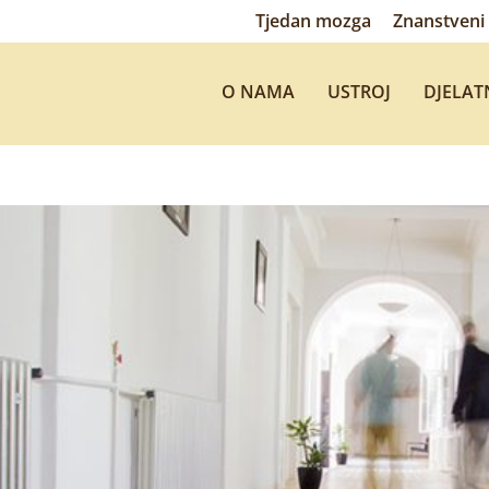
Tjedan mozga
Znanstveni 
O NAMA
USTROJ
DJELAT