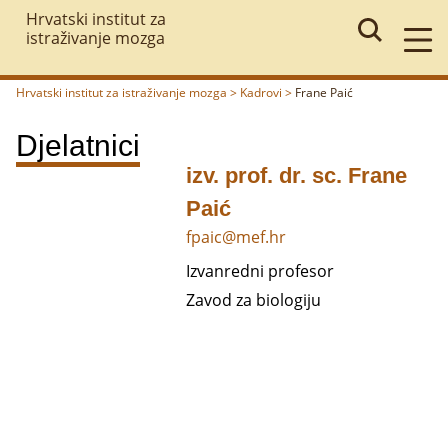
Hrvatski institut za
istraživanje mozga
Hrvatski institut za istraživanje mozga
>
Kadrovi
>
Frane Paić
Povratak
Djelatnici
izv. prof. dr. sc. Frane
Paić
fpaic@mef.hr
Izvanredni profesor
Zavod za biologiju