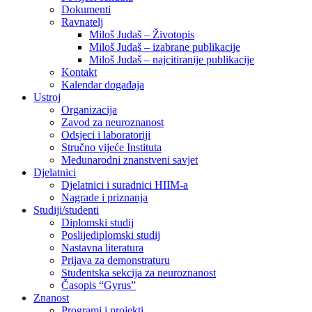
Dokumenti
Ravnatelj
Miloš Judaš – Životopis
Miloš Judaš – izabrane publikacije
Miloš Judaš – najcitiranije publikacije
Kontakt
Kalendar događaja
Ustroj
Organizacija
Zavod za neuroznanost
Odsjeci i laboratoriji
Stručno vijeće Instituta
Međunarodni znanstveni savjet
Djelatnici
Djelatnici i suradnici HIIM-a
Nagrade i priznanja
Studiji/studenti
Diplomski studij
Poslijediplomski studij
Nastavna literatura
Prijava za demonstraturu
Studentska sekcija za neuroznanost
Časopis “Gyrus”
Znanost
Programi i projekti