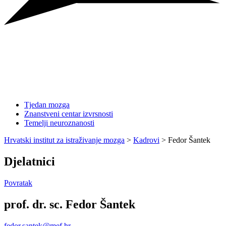
Tjedan mozga
Znanstveni centar izvrsnosti
Temelji neuroznanosti
Hrvatski institut za istraživanje mozga
>
Kadrovi
>
Fedor Šantek
Djelatnici
Povratak
prof. dr. sc. Fedor Šantek
fedor.santek@mef.hr