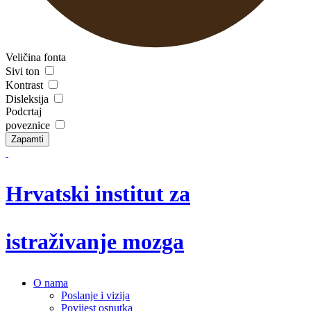
Veličina fonta
Sivi ton
Kontrast
Disleksija
Podcrtaj
poveznice
Zapamti
Hrvatski institut za
istraživanje mozga
O nama
Poslanje i vizija
Povijest osnutka