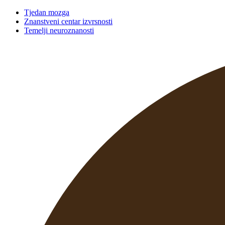
Tjedan mozga
Znanstveni centar izvrsnosti
Temelji neuroznanosti