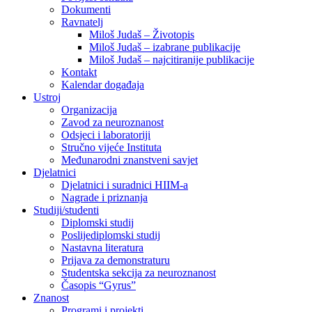
Dokumenti
Ravnatelj
Miloš Judaš – Životopis
Miloš Judaš – izabrane publikacije
Miloš Judaš – najcitiranije publikacije
Kontakt
Kalendar događaja
Ustroj
Organizacija
Zavod za neuroznanost
Odsjeci i laboratoriji
Stručno vijeće Instituta
Međunarodni znanstveni savjet
Djelatnici
Djelatnici i suradnici HIIM-a
Nagrade i priznanja
Studiji/studenti
Diplomski studij
Poslijediplomski studij
Nastavna literatura
Prijava za demonstraturu
Studentska sekcija za neuroznanost
Časopis “Gyrus”
Znanost
Programi i projekti