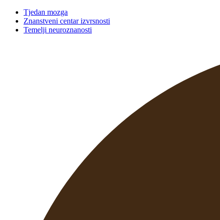
Tjedan mozga
Znanstveni centar izvrsnosti
Temelji neuroznanosti