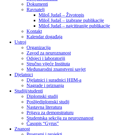
Dokumenti
Ravnatelj
Miloš Judaš – Životopis
Miloš Judaš – izabrane publikacije
Miloš Judaš – najcitiranije publikacije
Kontakt
Kalendar događaja
Ustroj
Organizacija
Zavod za neuroznanost
Odsjeci i laboratoriji
Stručno vijeće Instituta
Međunarodni znanstveni savjet
Djelatnici
Djelatnici i suradnici HIIM-a
Nagrade i priznanja
Studiji/studenti
Diplomski studij
Poslijediplomski studij
Nastavna literatura
Prijava za demonstraturu
Studentska sekcija za neuroznanost
Časopis “Gyrus”
Znanost
Programi i projekti