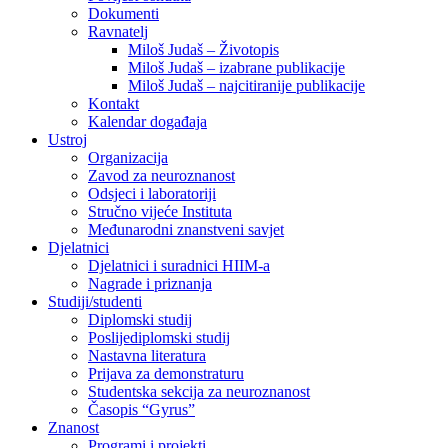
Dokumenti
Ravnatelj
Miloš Judaš – Životopis
Miloš Judaš – izabrane publikacije
Miloš Judaš – najcitiranije publikacije
Kontakt
Kalendar događaja
Ustroj
Organizacija
Zavod za neuroznanost
Odsjeci i laboratoriji
Stručno vijeće Instituta
Međunarodni znanstveni savjet
Djelatnici
Djelatnici i suradnici HIIM-a
Nagrade i priznanja
Studiji/studenti
Diplomski studij
Poslijediplomski studij
Nastavna literatura
Prijava za demonstraturu
Studentska sekcija za neuroznanost
Časopis “Gyrus”
Znanost
Programi i projekti