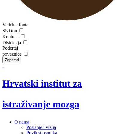
Veličina fonta
Sivi ton
Kontrast
Disleksija
Podcrtaj
poveznice
Zapamti
Hrvatski institut za
istraživanje mozga
O nama
Poslanje i vizija
Povijest osnutka