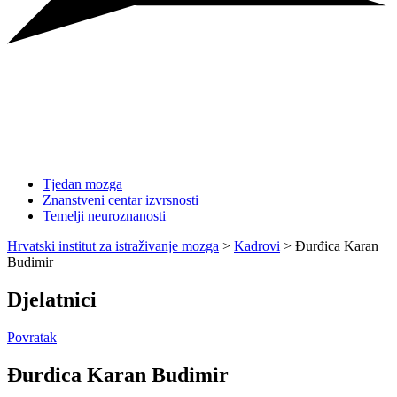
Tjedan mozga
Znanstveni centar izvrsnosti
Temelji neuroznanosti
Hrvatski institut za istraživanje mozga
>
Kadrovi
>
Đurđica Karan
Budimir
Djelatnici
Povratak
Đurđica Karan Budimir