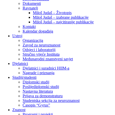
Dokumenti
Ravnatelj
Miloš Judaš – Životopis
Miloš Judaš – izabrane publikacije
Miloš Judaš – najcitiranije publikacije
Kontakt
Kalendar događaja
Ustroj
Organizacija
Zavod za neuroznanost
Odsjeci i laboratoriji
Stručno vijeće Instituta
Međunarodni znanstveni savjet
Djelatnici
Djelatnici i suradnici HIIM-a
Nagrade i priznanja
Studiji/studenti
Diplomski studij
Poslijediplomski studij
Nastavna literatura
Prijava za demonstraturu
Studentska sekcija za neuroznanost
Časopis “Gyrus”
Znanost
Programi i projekti