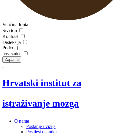
Veličina fonta
Sivi ton
Kontrast
Disleksija
Podcrtaj
poveznice
Zapamti
Hrvatski institut za
istraživanje mozga
O nama
Poslanje i vizija
Povijest osnutka