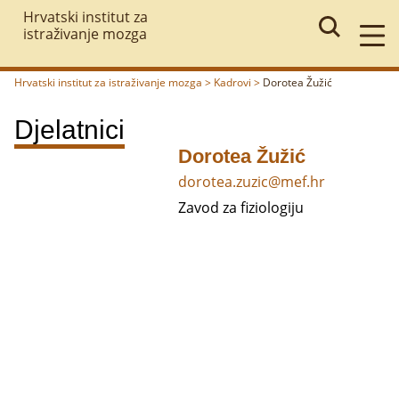
Hrvatski institut za
istraživanje mozga
Hrvatski institut za istraživanje mozga
>
Kadrovi
>
Dorotea Žužić
Povratak
Djelatnici
Dorotea Žužić
dorotea.zuzic@mef.hr
Zavod za fiziologiju