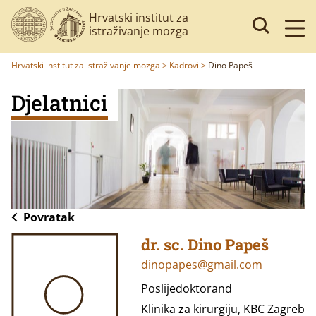
Hrvatski institut za
istraživanje mozga
Hrvatski institut za istraživanje mozga
>
Kadrovi
>
Dino Papeš
Djelatnici
Povratak
dr. sc. Dino Papeš
dinopapes@gmail.com
Poslijedoktorand
Klinika za kirurgiju, KBC Zagreb