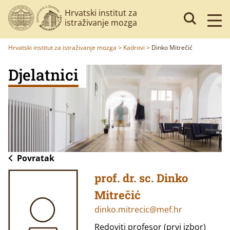
Hrvatski institut za
istraživanje mozga
Hrvatski institut za istraživanje mozga
>
Kadrovi
>
Dinko Mitrečić
Djelatnici
Povratak
prof. dr. sc. Dinko
Mitrečić
dinko.mitrecic@mef.hr
Redoviti profesor (prvi izbor)