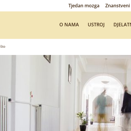
Tjedan mozga
Znanstveni 
O NAMA
USTROJ
DJELAT
išto