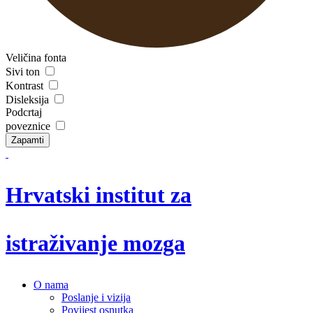
Veličina fonta
Sivi ton
Kontrast
Disleksija
Podcrtaj
poveznice
Zapamti
Hrvatski institut za
istraživanje mozga
O nama
Poslanje i vizija
Povijest osnutka