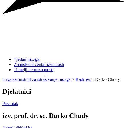
Tjedan mozga
Znanstveni centar izvrsnosti
Temelji neuroznanosti
Hrvatski institut za istraživanje mozga
>
Kadrovi
>
Darko Chudy
Djelatnici
Povratak
izv. prof. dr. sc. Darko Chudy
dchudy@kbd.hr