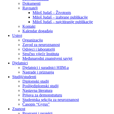
Dokumenti
Ravnatelj
Miloš Judaš – Životopis
Miloš Judaš – izabrane publikacije
Miloš Judaš – najcitiranije publikacije
Kontakt
Kalendar događaja
Ustroj
Organizacija
Zavod za neuroznanost
Odsjeci i laboratoriji
Stručno vijeće Instituta
Međunarodni znanstveni savjet
Djelatnici
Djelatnici i suradnici HIIM-a
Nagrade i priznanja
Studiji/studenti
Diplomski studij
Poslijediplomski studij
Nastavna literatura
Prijava za demonstraturu
Studentska sekcija za neuroznanost
Časopis “Gyrus”
Znanost
Programi i projekti