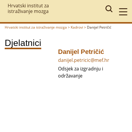
Hrvatski institut za
istraživanje mozga
Hrvatski institut za istraživanje mozga
>
Kadrovi
>
Danijel Petričić
Povratak
Djelatnici
Danijel Petričić
danijel.petricic@mef.hr
Odsjek za izgradnju i
održavanje