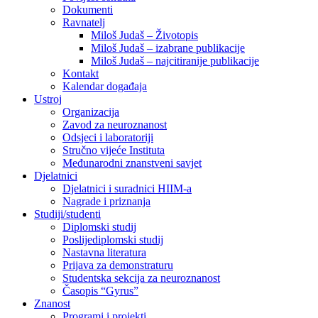
Dokumenti
Ravnatelj
Miloš Judaš – Životopis
Miloš Judaš – izabrane publikacije
Miloš Judaš – najcitiranije publikacije
Kontakt
Kalendar događaja
Ustroj
Organizacija
Zavod za neuroznanost
Odsjeci i laboratoriji
Stručno vijeće Instituta
Međunarodni znanstveni savjet
Djelatnici
Djelatnici i suradnici HIIM-a
Nagrade i priznanja
Studiji/studenti
Diplomski studij
Poslijediplomski studij
Nastavna literatura
Prijava za demonstraturu
Studentska sekcija za neuroznanost
Časopis “Gyrus”
Znanost
Programi i projekti