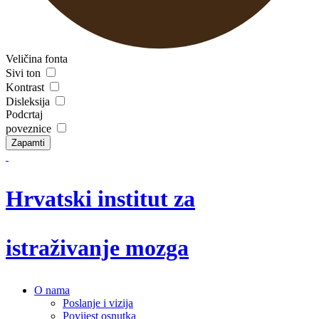
Veličina fonta
Sivi ton
Kontrast
Disleksija
Podcrtaj
poveznice
Zapamti
Hrvatski institut za
istraživanje mozga
O nama
Poslanje i vizija
Povijest osnutka