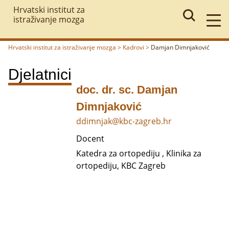
Hrvatski institut za
istraživanje mozga
Hrvatski institut za istraživanje mozga
>
Kadrovi
>
Damjan Dimnjaković
Povratak
Djelatnici
doc. dr. sc. Damjan
Dimnjaković
ddimnjak@kbc-zagreb.hr
Docent
Katedra za ortopediju , Klinika za
ortopediju, KBC Zagreb