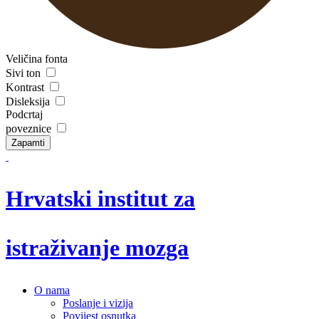
Veličina fonta
Sivi ton
Kontrast
Disleksija
Podcrtaj
poveznice
Zapamti
Hrvatski institut za
istraživanje mozga
O nama
Poslanje i vizija
Povijest osnutka