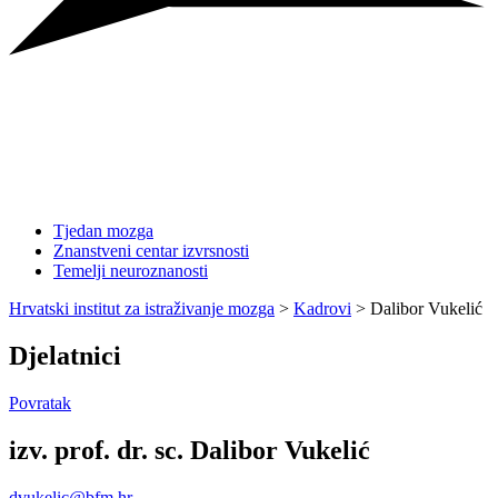
Tjedan mozga
Znanstveni centar izvrsnosti
Temelji neuroznanosti
Hrvatski institut za istraživanje mozga
>
Kadrovi
>
Dalibor Vukelić
Djelatnici
Povratak
izv. prof. dr. sc. Dalibor Vukelić
dvukelic@bfm.hr