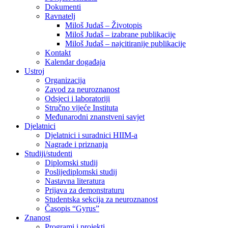
Dokumenti
Ravnatelj
Miloš Judaš – Životopis
Miloš Judaš – izabrane publikacije
Miloš Judaš – najcitiranije publikacije
Kontakt
Kalendar događaja
Ustroj
Organizacija
Zavod za neuroznanost
Odsjeci i laboratoriji
Stručno vijeće Instituta
Međunarodni znanstveni savjet
Djelatnici
Djelatnici i suradnici HIIM-a
Nagrade i priznanja
Studiji/studenti
Diplomski studij
Poslijediplomski studij
Nastavna literatura
Prijava za demonstraturu
Studentska sekcija za neuroznanost
Časopis “Gyrus”
Znanost
Programi i projekti