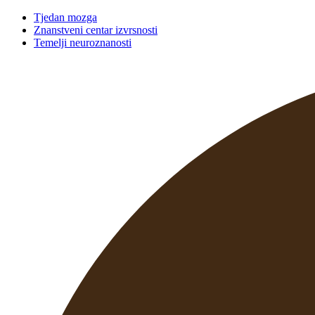
Tjedan mozga
Znanstveni centar izvrsnosti
Temelji neuroznanosti