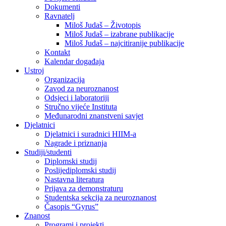
Dokumenti
Ravnatelj
Miloš Judaš – Životopis
Miloš Judaš – izabrane publikacije
Miloš Judaš – najcitiranije publikacije
Kontakt
Kalendar događaja
Ustroj
Organizacija
Zavod za neuroznanost
Odsjeci i laboratoriji
Stručno vijeće Instituta
Međunarodni znanstveni savjet
Djelatnici
Djelatnici i suradnici HIIM-a
Nagrade i priznanja
Studiji/studenti
Diplomski studij
Poslijediplomski studij
Nastavna literatura
Prijava za demonstraturu
Studentska sekcija za neuroznanost
Časopis “Gyrus”
Znanost
Programi i projekti