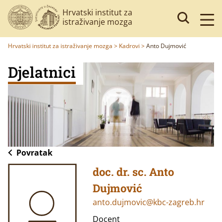
Hrvatski institut za
istraživanje mozga
Hrvatski institut za istraživanje mozga
>
Kadrovi
>
Anto Dujmović
Djelatnici
Povratak
doc. dr. sc. Anto
Dujmović
anto.dujmovic@kbc-zagreb.hr
Docent