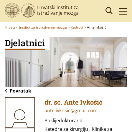
Hrvatski institut za
istraživanje mozga
Hrvatski institut za istraživanje mozga
>
Kadrovi
>
Ante Ivkošić
Djelatnici
Povratak
dr. sc. Ante Ivkošić
ante.ivkosic@gmail.com
Poslijedoktorand
Katedra za kirurgiju , Klinika za