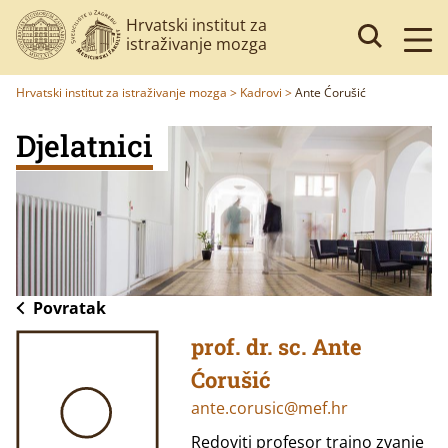
Hrvatski institut za
istraživanje mozga
Hrvatski institut za istraživanje mozga
>
Kadrovi
>
Ante Ćorušić
Djelatnici
Povratak
prof. dr. sc. Ante
Ćorušić
ante.corusic@mef.hr
Redoviti profesor trajno zvanje