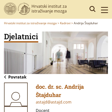
Hrvatski institut za
istraživanje mozga
Hrvatski institut za istraživanje mozga
>
Kadrovi
>
Andrija Štajduhar
Djelatnici
Povratak
doc. dr. sc. Andrija
Štajduhar
astajd@astajd.com
Docent