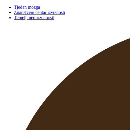
Tjedan mozga
Znanstveni centar izvrsnosti
Temelji neuroznanosti