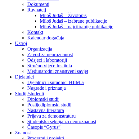
Dokumenti
Ravnatelj
Miloš Judaš – Životopis
Miloš Judaš – izabrane publikacije
Miloš Judaš – najcitiranije publikacije
Kontakt
Kalendar događaja
Ustroj
Organizacija
Zavod za neuroznanost
Odsjeci i laboratoriji
Stručno vijeće Instituta
Međunarodni znanstveni savjet
Djelatnici
Djelatnici i suradnici HIIM-a
Nagrade i priznanja
Studiji/studenti
Diplomski studij
Poslijediplomski studij
Nastavna literatura
Prijava za demonstraturu
Studentska sekcija za neuroznanost
Časopis “Gyrus”
Znanost
Programi i projekti