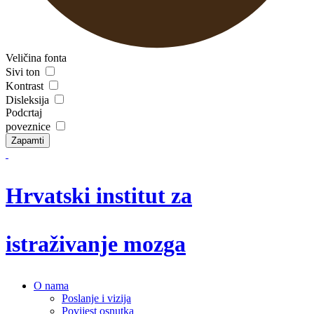
Veličina fonta
Sivi ton
Kontrast
Disleksija
Podcrtaj
poveznice
Zapamti
Hrvatski institut za
istraživanje mozga
O nama
Poslanje i vizija
Povijest osnutka