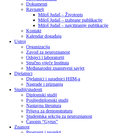
Dokumenti
Ravnatelj
Miloš Judaš – Životopis
Miloš Judaš – izabrane publikacije
Miloš Judaš – najcitiranije publikacije
Kontakt
Kalendar događaja
Ustroj
Organizacija
Zavod za neuroznanost
Odsjeci i laboratoriji
Stručno vijeće Instituta
Međunarodni znanstveni savjet
Djelatnici
Djelatnici i suradnici HIIM-a
Nagrade i priznanja
Studiji/studenti
Diplomski studij
Poslijediplomski studij
Nastavna literatura
Prijava za demonstraturu
Studentska sekcija za neuroznanost
Časopis “Gyrus”
Znanost
Programi i projekti