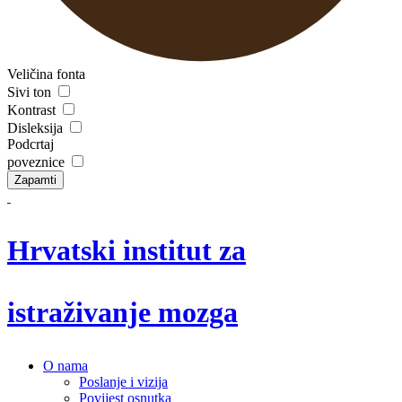
Veličina fonta
Sivi ton
Kontrast
Disleksija
Podcrtaj
poveznice
Zapamti
Hrvatski institut za
istraživanje mozga
O nama
Poslanje i vizija
Povijest osnutka