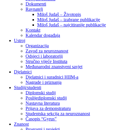
Dokumenti
Ravnatelj
Miloš Judaš – Životopis
Miloš Judaš – izabrane publikacije
Miloš Judaš – najcitiranije publikacije
Kontakt
Kalendar događaja
Ustroj
Organizacija
Zavod za neuroznanost
Odsjeci i laboratoriji
Stručno vijeće Instituta
Međunarodni znanstveni savjet
Djelatnici
Djelatnici i suradnici HIIM-a
Nagrade i priznanja
Studiji/studenti
Diplomski studij
Poslijediplomski studij
Nastavna literatura
Prijava za demonstraturu
Studentska sekcija za neuroznanost
Časopis “Gyrus”
Znanost
Programi i projekti