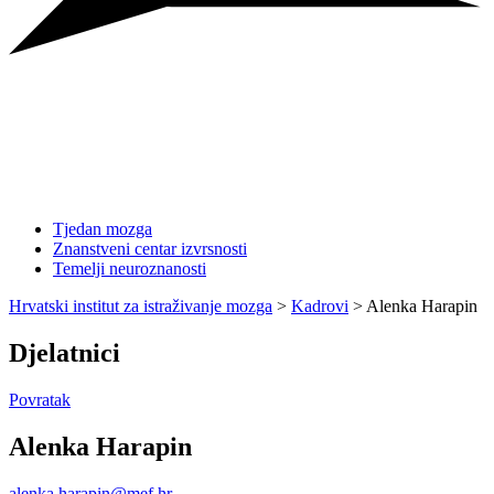
Tjedan mozga
Znanstveni centar izvrsnosti
Temelji neuroznanosti
Hrvatski institut za istraživanje mozga
>
Kadrovi
>
Alenka Harapin
Djelatnici
Povratak
Alenka Harapin
alenka.harapin@mef.hr