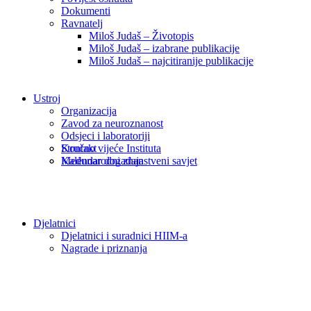
Dokumenti
Ravnatelj
Miloš Judaš – Životopis
Miloš Judaš – izabrane publikacije
Miloš Judaš – najcitiranije publikacije
Ustroj
Organizacija
Zavod za neuroznanost
Odsjeci i laboratoriji
Kontakt
Stručno vijeće Instituta
Kalendar događaja
Međunarodni znanstveni savjet
Djelatnici
Djelatnici i suradnici HIIM-a
Nagrade i priznanja