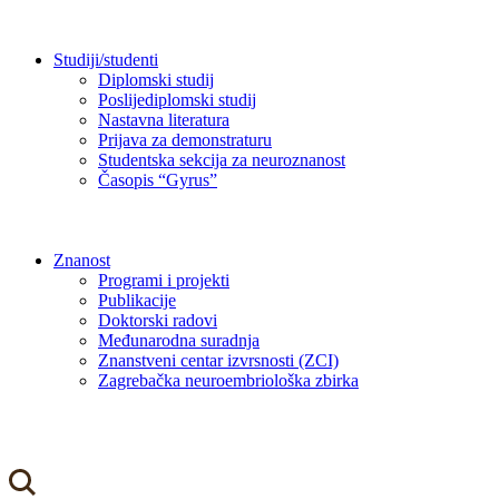
Studiji/studenti
Diplomski studij
Poslijediplomski studij
Nastavna literatura
Prijava za demonstraturu
Studentska sekcija za neuroznanost
Časopis “Gyrus”
Znanost
Programi i projekti
Publikacije
Doktorski radovi
Međunarodna suradnja
Znanstveni centar izvrsnosti (ZCI)
Zagrebačka neuroembriološka zbirka