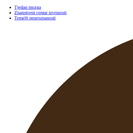
Tjedan mozga
Znanstveni centar izvrsnosti
Temelji neuroznanosti